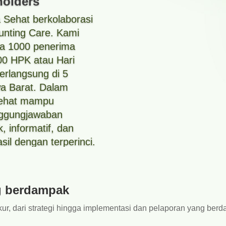
olders
 Sehat berkolaborasi
unting Care. Kami
a 1000 penerima
00 HPK atau Hari
erlangsung di 5
wa Barat. Dalam
Sehat mampu
nggungjawaban
 informatif, dan
sil dengan terperinci.
g berdampak
rukur, dari strategi hingga implementasi dan pelaporan yang ber