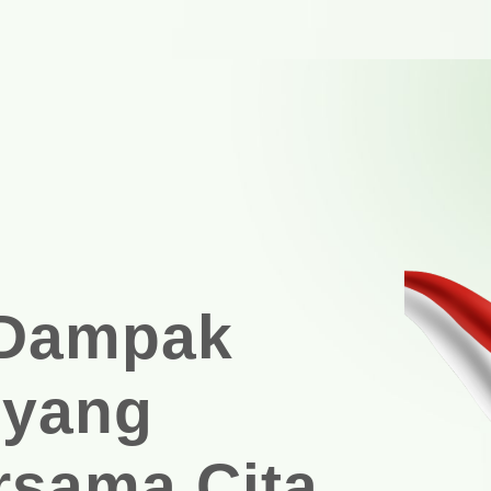
mpak
ng Terukur
Sehat
 Dampak
 yang
rsama Cita