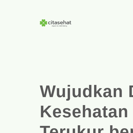
Wujudkan Da
Kesehatan ya
bersama Cita 
Wujudkan
Kesehatan
Terukur be