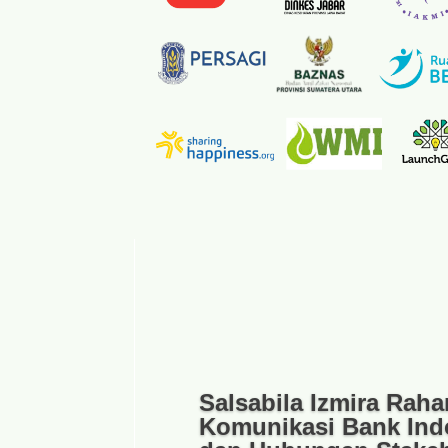
Salsabila Izmira Raha
Komunikasi Bank Indo