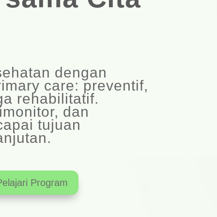
sehatan dengan
imary care: preventif,
a rehabilitatif.
imonitor, dan
capai tujuan
njutan.
Pelajari Program