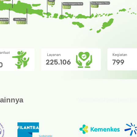
lainnya
Your content goes here. Edit