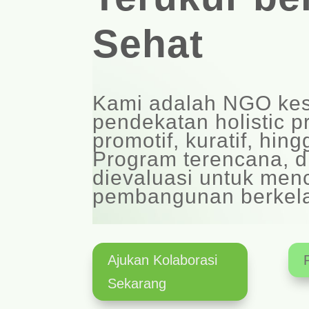
Sehat
Kami adalah NGO ke
pendekatan holistic pr
promotif, kuratif, hingg
Program terencana, d
dievaluasi untuk men
pembangunan berkela
Ajukan Kolaborasi
Sekarang