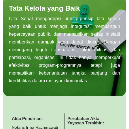
Tata Kelola yang Baik
Cita Sehat mengadopsi prinsip-prinsip tata kelola
yang baik untuk menjaga integritas, membangun
kepercayaan publik, dan memastikan setiap inisiatif
memberikan dampak yang dapat diukur. Dengan
memegang teguh transparansi, akuntabilitas, dan
partisipasi, organisasi ini tidak hanya memperkuat
efektivitas program-programnya tetapi juga
memastikan keberlanjutan jangka panjang dan
kredibilitas dalam melayani komunitas
Akta Pendirian:
Perubahan Akta
Yayasan Terakhir :
Notaris Irma Rachmawati