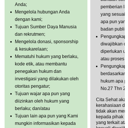
Anda;
pemberian la
Mengelola hubungan Anda
yang sesuai 
dengan kami;
apa pun yang
Tujuan Sumber Daya Manusia
badan publik
dan rekrutmen;
Pengungkapa
Mengelola donasi, sponsorship
diwajibkan o
& kesukarelaan;
diperlukan un
Mematuhi hukum yang berlaku,
atau proses 
kode etik, atau membantu
Pengungkapa
penegakan hukum dan
berdasarkan 
investigasi yang dilakukan oleh
hukum apa p
otoritas pengatur;
No.27 Thn 2
Tujuan wajar apa pun yang
Cita Sehat aka
diizinkan oleh hukum yang
kerahasiaan da
berlaku; dan/atau
tidak akan me
Tujuan lain apa pun yang Kami
kepada pihak k
yang terkait atau
mungkin informasikan kepada