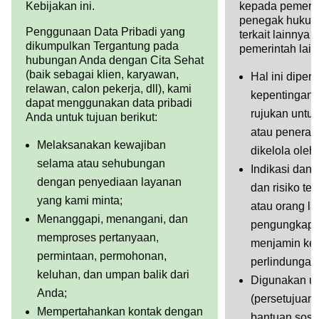
Kebijakan ini.
kepada pemerint
penegak hukum,
Penggunaan Data Pribadi yang
terkait lainnya
dikumpulkan Tergantung pada
pemerintah lain
hubungan Anda dengan Cita Sehat
(baik sebagai klien, karyawan,
Hal ini diper
relawan, calon pekerja, dll), kami
kepentingan i
dapat menggunakan data pribadi
rujukan untuk
Anda untuk tujuan berikut:
atau penera
Melaksanakan kewajiban
dikelola oleh
selama atau sehubungan
Indikasi dan 
dengan penyediaan layanan
dan risiko ter
yang kami minta;
atau orang la
Menanggapi, menangani, dan
pengungkapan
memproses pertanyaan,
menjamin ke
permintaan, permohonan,
perlindungan 
keluhan, dan umpan balik dari
Digunakan unt
Anda;
(persetujuan 
Mempertahankan kontak dengan
bantuan sosi