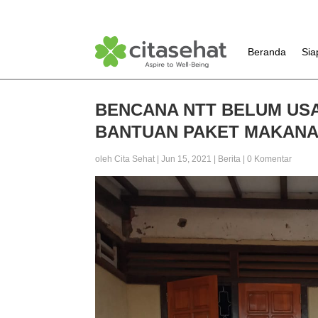
Beranda
Sia
BENCANA NTT BELUM USA
BANTUAN PAKET MAKANA
oleh
Cita Sehat
|
Jun 15, 2021
|
Berita
|
0 Komentar