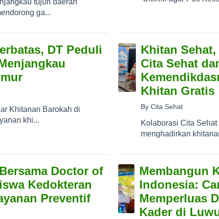
jangkau tujuh daerah
endorong ga...
erbatas, DT Peduli
Khitan Sehat,
 Menjangkau
Cita Sehat d
imur
Kemendikdas
Khitan Gratis
By Cita Sehat
ar Khitanan Barokah di
anan khi...
Kolaborasi Cita Seh
menghadirkan khitanan
 Bersama Doctor of
Membangun K
siswa Kedokteran
Indonesia: Car
yanan Preventif
Memperluas D
Kader di Luw