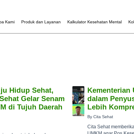
pa Kami
Produk dan Layanan
Kalkulator Kesehatan Mental
Ko
ju Hidup Sehat,
Kementerian 
Sehat Gelar Senam
dalam Penyu
TM di Tujuh Daerah
Lebih Kompre
By Cita Sehat
Cita Sehat memberik
UMKM agar Pos Kese