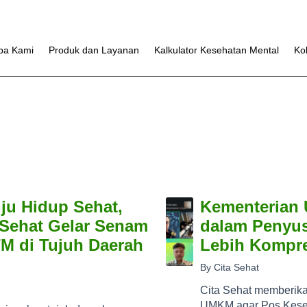
pa Kami
Produk dan Layanan
Kalkulator Kesehatan Mental
Ko
ju Hidup Sehat,
Kementerian 
Sehat Gelar Senam
dalam Penyu
TM di Tujuh Daerah
Lebih Kompre
By Cita Sehat
Cita Sehat memberik
UMKM agar Pos Kese