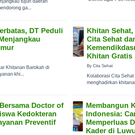
jangkau tujuh daerah
endorong ga...
erbatas, DT Peduli
Khitan Sehat,
 Menjangkau
Cita Sehat d
imur
Kemendikdas
Khitan Gratis
By Cita Sehat
ar Khitanan Barokah di
anan khi...
Kolaborasi Cita Seh
menghadirkan khitanan
 Bersama Doctor of
Membangun K
siswa Kedokteran
Indonesia: Car
yanan Preventif
Memperluas D
Kader di Luw